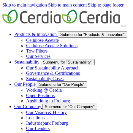
Skip to main navigation
Skip to main content
Skip to page footer
Products & Innovation
Submenu for "Products & Innovation"
Cellulose Acetate
Cellulose Acetate Solutions
Tow Fibers
Our Services
Sustainability
Submenu for "Sustainability"
Our Sustainability Approach
Governance & Certifications
Sustainability Cases
Our People
Submenu for "Our People"
Working @ Cerdia
Open Positions
Ausbildung in Freiburg
Our Company
Submenu for "Our Company"
Our Vision & History
Locations
Industriepark Freiburg
Our Leaders