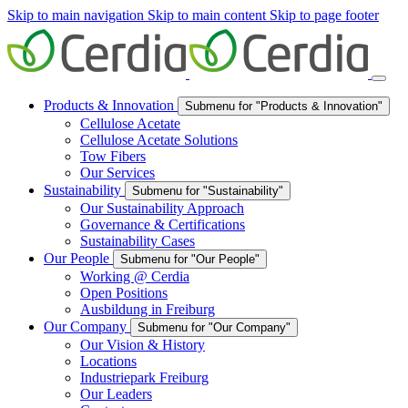
Skip to main navigation
Skip to main content
Skip to page footer
Products & Innovation
Submenu for "Products & Innovation"
Cellulose Acetate
Cellulose Acetate Solutions
Tow Fibers
Our Services
Sustainability
Submenu for "Sustainability"
Our Sustainability Approach
Governance & Certifications
Sustainability Cases
Our People
Submenu for "Our People"
Working @ Cerdia
Open Positions
Ausbildung in Freiburg
Our Company
Submenu for "Our Company"
Our Vision & History
Locations
Industriepark Freiburg
Our Leaders