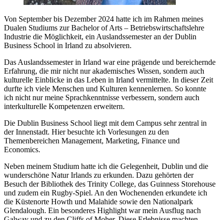
Von September bis Dezember 2024 hatte ich im Rahmen meines
Dualen Studiums zur Bachelor of Arts – Betriebswirtschaftslehre
Industrie die Möglichkeit, ein Auslandssemester an der Dublin
Business School in Irland zu absolvieren.
Das Auslandssemester in Irland war eine prägende und bereichernde
Erfahrung, die mir nicht nur akademisches Wissen, sondern auch
kulturelle Einblicke in das Leben in Irland vermittelte. In dieser Zeit
durfte ich viele Menschen und Kulturen kennenlernen. So konnte
ich nicht nur meine Sprachkenntnisse verbessern, sondern auch
interkulturelle Kompetenzen erweitern.
Die Dublin Business School liegt mit dem Campus sehr zentral in
der Innenstadt. Hier besuchte ich Vorlesungen zu den
Themenbereichen Management, Marketing, Finance und
Economics.
Neben meinem Studium hatte ich die Gelegenheit, Dublin und die
wunderschöne Natur Irlands zu erkunden. Dazu gehörten der
Besuch der Bibliothek des Trinity College, das Guinness Storehouse
und zudem ein Rugby-Spiel. An den Wochenenden erkundete ich
die Küstenorte Howth und Malahide sowie den Nationalpark
Glendalough. Ein besonderes Highlight war mein Ausflug nach
Galway und zu den Cliffs of Moher. Diese Erlebnisse machten