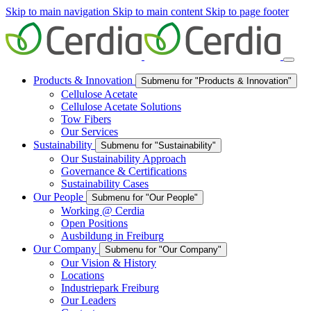
Skip to main navigation
Skip to main content
Skip to page footer
Products & Innovation
Submenu for "Products & Innovation"
Cellulose Acetate
Cellulose Acetate Solutions
Tow Fibers
Our Services
Sustainability
Submenu for "Sustainability"
Our Sustainability Approach
Governance & Certifications
Sustainability Cases
Our People
Submenu for "Our People"
Working @ Cerdia
Open Positions
Ausbildung in Freiburg
Our Company
Submenu for "Our Company"
Our Vision & History
Locations
Industriepark Freiburg
Our Leaders