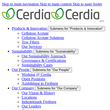
Skip to main navigation
Skip to main content
Skip to page footer
Products & Innovation
Submenu for "Products & Innovation"
Cellulose Acetate
Cellulose Acetate Solutions
Tow Fibers
Our Services
Sustainability
Submenu for "Sustainability"
Our Sustainability Approach
Governance & Certifications
Sustainability Cases
Our People
Submenu for "Our People"
Working @ Cerdia
Open Positions
Ausbildung in Freiburg
Our Company
Submenu for "Our Company"
Our Vision & History
Locations
Industriepark Freiburg
Our Leaders