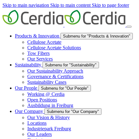
Skip to main navigation
Skip to main content
Skip to page footer
Products & Innovation
Submenu for "Products & Innovation"
Cellulose Acetate
Cellulose Acetate Solutions
Tow Fibers
Our Services
Sustainability
Submenu for "Sustainability"
Our Sustainability Approach
Governance & Certifications
Sustainability Cases
Our People
Submenu for "Our People"
Working @ Cerdia
Open Positions
Ausbildung in Freiburg
Our Company
Submenu for "Our Company"
Our Vision & History
Locations
Industriepark Freiburg
Our Leaders